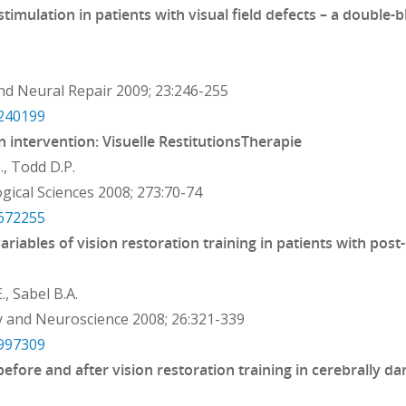
timulation in patients with visual field defects – a double-b
nd Neural Repair 2009; 23:246-255
9240199
on intervention: Visuelle RestitutionsTherapie
., Todd D.P.
gical Sciences 2008; 273:70-74
8672255
riables of vision restoration training in patients with post-
., Sabel B.A.
y and Neuroscience 2008; 26:321-339
8997309
e before and after vision restoration training in cerebrally 