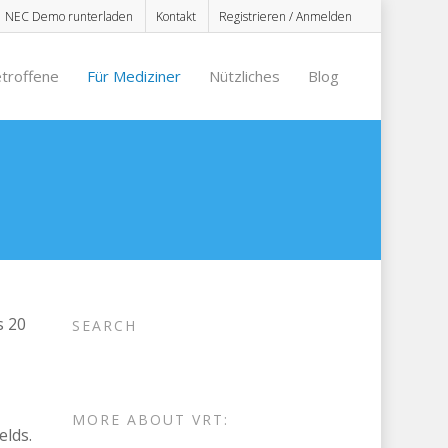
NEC Demo runterladen
Kontakt
Registrieren / Anmelden
etroffene
Für Mediziner
Nützliches
Blog
s 20
SEARCH
MORE ABOUT VRT:
elds.