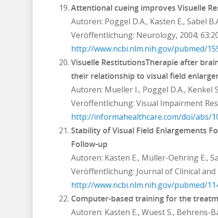
Attentional cueing improves Visuelle Res
Autoren: Poggel D.A., Kasten E., Sabel B.
Veröffentlichung: Neurology, 2004; 63:
http://www.ncbi.nlm.nih.gov/pubmed/1
Visuelle RestitutionsTherapie after brai
their relationship to visual field enlarg
Autoren
: Mueller I., Poggel D.A., Kenkel S
Veröffentlichung: Visual Impairment Res
http://informahealthcare.com/doi/abs/
Stability of Visual Field Enlargements F
Follow-up
Autoren: Kasten E., Müller-Oehring E., Sa
Veröffentlichung: Journal of Clinical a
http://www.ncbi.nlm.nih.gov/pubmed/1
Computer-based training for the treatme
Autoren: Kasten E., Wuest S., Behrens-B