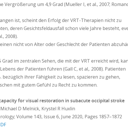
he Vergrößerung um 4,9 Grad (Mueller I, et al., 2007; Romano
gangen ist, scheint den Erfolg der VRT-Therapien nicht zu
en, deren Gesichtsfeldausfall schon viele Jahre besteht, ev
., 2008).
inen nicht von Alter oder Geschlecht der Patienten abzuhä
 Grad im zentralen Sehen, die mit der VRT erreicht wird, ka
ebens der Patienten führen (Gall C, et al,. 2008). Patienten
. bezüglich ihrer Fähigkeit zu lesen, spazieren zu gehen,
enschen mit gutem Gefühl zu Recht zu kommen.
pacity for visual restoration in subacute occipital stroke
 Michael D Melnick, Krystel R Huxlin
urology; Volume 143, Issue 6, June 2020, Pages 1857–1872
PDF