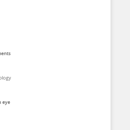
ments
ology
n eye