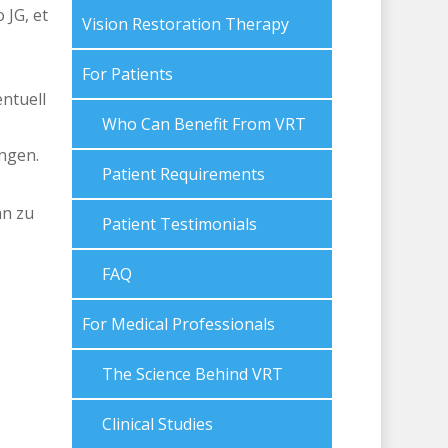
 JG, et
Vision Restoration Therapy
For Patients
entuell
Who Can Benefit From VRT
ngen.
Patient Requirements
nn zu
Patient Testimonials
FAQ
For Medical Professionals
The Science Behind VRT
Clinical Studies