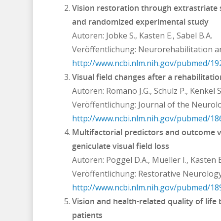
Vision restoration through extrastriate s
and randomized experimental study
Autoren: Jobke S., Kasten E., Sabel B.A.
Veröffentlichung: Neurorehabilitation a
http://www.ncbi.nlm.nih.gov/pubmed/1
Visual field changes after a rehabilitati
Autoren: Romano J.G., Schulz P., Kenkel S
Veröffentlichung: Journal of the Neurolo
http://www.ncbi.nlm.nih.gov/pubmed/1
Multifactorial predictors and outcome va
geniculate visual field loss
Autoren: Poggel D.A., Mueller I., Kasten E
Veröffentlichung: Restorative Neurolog
http://www.ncbi.nlm.nih.gov/pubmed/1
Vision and health-related quality of lif
patients