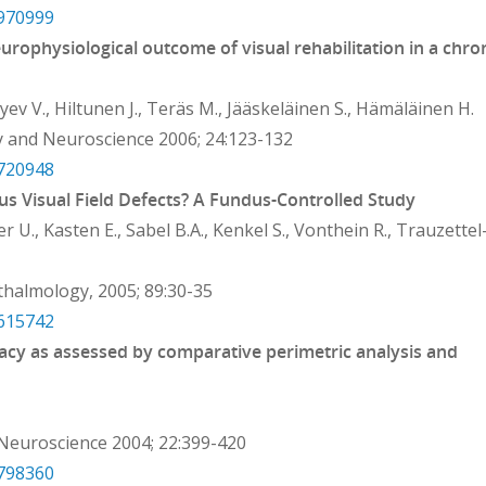
6970999
europhysiological outcome of visual rehabilitation in a chro
ev V., Hiltunen J., Teräs M., Jääskeläinen S., Hämäläinen H.
y and Neuroscience 2006; 24:123-132
6720948
Visual Field Defects? A Fundus-Controlled Study
r U., Kasten E., Sabel B.A., Kenkel S., Vonthein R., Trauzettel
thalmology, 2005; 89:30-35
5615742
icacy as assessed by comparative perimetric analysis and
 Neuroscience 2004; 22:399-420
5798360