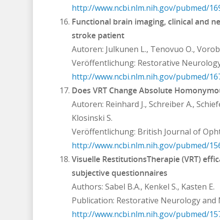
http://www.ncbi.nlm.nih.gov/pubmed/1
Functional brain imaging, clinical and n
stroke patient
Autoren: Julkunen L., Tenovuo O., Voroby
Veröffentlichung: Restorative Neurolog
http://www.ncbi.nlm.nih.gov/pubmed/1
Does VRT Change Absolute Homonymous 
Autoren: Reinhard J., Schreiber A., Schiefe
Klosinski S.
Veröffentlichung: British Journal of Oph
http://www.ncbi.nlm.nih.gov/pubmed/1
Visuelle RestitutionsTherapie (VRT) eff
subjective questionnaires
Authors: Sabel B.A., Kenkel S., Kasten E.
Publication: Restorative Neurology and
http://www.ncbi.nlm.nih.gov/pubmed/1