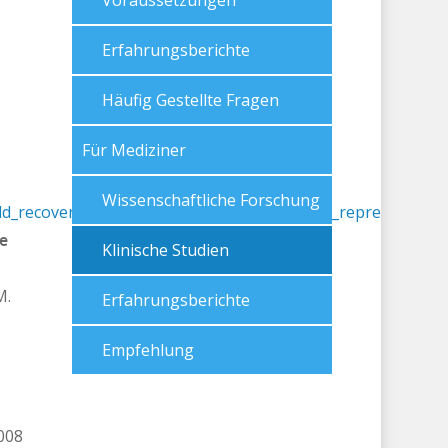
Voraussetzungen
Erfahrungsberichte
Häufig Gestellte Fragen
Für Mediziner
Wissenschaftliche Forschung
ld_recovery_Perimetric_maps_and_subjective_representatio
e
Klinische Studien
M.
Erfahrungsberichte
Empfehlung
008