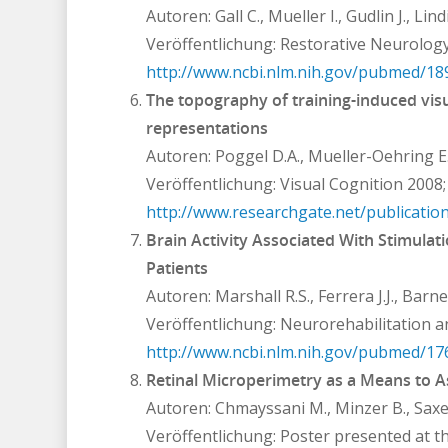
Autoren: Gall C., Mueller I., Gudlin J., Lin
Veröffentlichung: Restorative Neurolog
http://www.ncbi.nlm.nih.gov/pubmed/1
The topography of training-induced visu
representations
Autoren: Poggel D.A., Mueller-Oehring E.,
Veröffentlichung: Visual Cognition 2008;
http://www.researchgate.net/publicati
Brain Activity Associated With Stimula
Patients
Autoren: Marshall R.S., Ferrera J.J., Barne
Veröffentlichung: Neurorehabilitation a
http://www.ncbi.nlm.nih.gov/pubmed/1
Retinal Microperimetry as a Means to As
Autoren: Chmayssani M., Minzer B., Saxen
Veröffentlichung: Poster presented at 