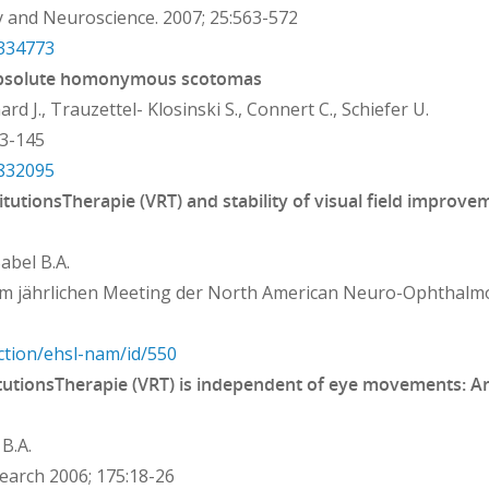
y and Neuroscience. 2007; 25:563-572
8334773
on absolute homonymous scotomas
rd J., Trauzettel- Klosinski S., Connert C., Schiefer U.
43-145
6832095
titutionsTherapie (VRT) and stability of visual field improve
Sabel B.A.
beim jährlichen Meeting der North American Neuro-Ophthalm
ection/ehsl-nam/id/550
stitutionsTherapie (VRT) is independent of eye movements: A
B.A.
earch 2006; 175:18-26