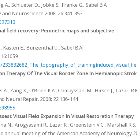
dig A., Schlueter D., Jobke S., Franke G., Sabel B.A.
y and Neuroscience 2008; 26:341-353
8997310
al field recovery: Perimetric maps and subjective
 Kasten E., Bunzenthal U., Sabel B.A.
 16:1059
on/233832682_The_topography_of_traininginduced_visual_fie
tion Therapy Of The Visual Border Zone In Hemianopic Strok
s A., Zang X., O’Brien K.A., Chmayssani M., Hirsch J., Lazar, R.
nd Neural Repair. 2008; 22:136-144
7698955
sess Visual Field Expansion in Visual Restoration Therapy
a N., Arogyasami R., Lazar R., Greenstein V.C., Marshall R.S.
the annual meeting of the American Academy of Neurology 2