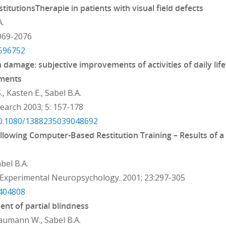
titutionsTherapie in patients with visual field defects
A.
2069-2076
5596752
n damage: subjective improvements of activities of daily lif
ements
., Kasten E., Sabel B.A.
earch 2003; 5: 157-178
10.1080/1388235039048692
ollowing Computer-Based Restitution Training – Results of a
bel B.A.
nd Experimental Neuropsychology. 2001; 23:297-305
1404808
nt of partial blindness
aumann W., Sabel B.A.