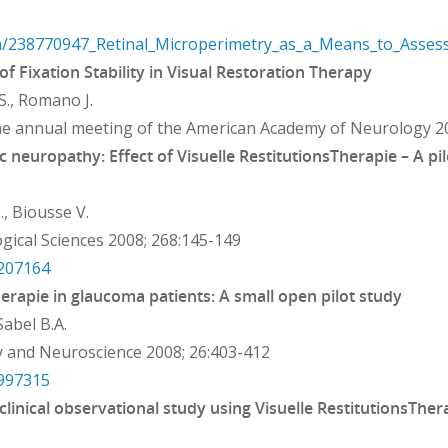
on/238770947_Retinal_Microperimetry_as_a_Means_to_Assess
of Fixation Stability in Visual Restoration Therapy
S., Romano J.
the annual meeting of the American Academy of Neurology 2
c neuropathy: Effect of Visuelle RestitutionsTherapie – A pil
., Biousse V.
gical Sciences 2008; 268:145-149
8207164
rapie in glaucoma patients: A small open pilot study
Sabel B.A.
y and Neuroscience 2008; 26:403-412
8997315
 clinical observational study using Visuelle RestitutionsTher