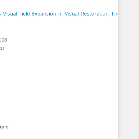
_Visual_Field_Expansion_in_Visual_Restoration_Therapy
008
ot
apie